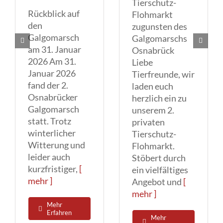
Tierschutz-
Rückblick auf
Flohmarkt
den
zugunsten des
Galgomarsch
Galgomarschs
am 31. Januar
Osnabrück
2026 Am 31.
Liebe
Januar 2026
Tierfreunde, wir
fand der 2.
laden euch
Osnabrücker
herzlich ein zu
Galgomarsch
unserem 2.
statt. Trotz
privaten
winterlicher
Tierschutz-
Witterung und
Flohmarkt.
leider auch
Stöbert durch
kurzfristiger,
[
ein vielfältiges
mehr ]
Angebot und
[
mehr ]
Mehr
Erfahren
Mehr