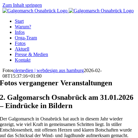
Zum Inhalt springen
Start
Warum?
Infos
Orga-Team
Fotos
Aktuell
Presse & Medien
Kontakt
Fotos
olemedien | webdesign aus hamburg
2026-02-
08T15:37:16+01:00
Fotos vergangener Veranstaltungen
2. Galgomarsch Osnabrück am 31.01.2026
– Eindrücke in Bildern
Der Galgomarsch in Osnabrück hat auch in diesem Jahr wieder
gezeigt, wie viel Kraft in gemeinsamen Schritten liegt. In stiller
Entschlossenheit, mit offenen Herzen und klaren Botschaften wurde
auf das Schicksal der Wind- und Jagdhunde aufmerksam gemacht.