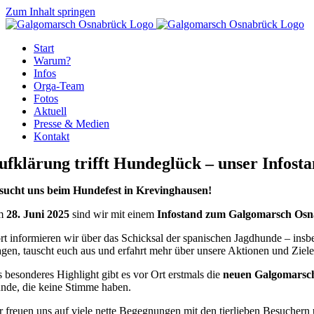
Zum Inhalt springen
Start
Warum?
Infos
Orga-Team
Fotos
Aktuell
Presse & Medien
Kontakt
ufklärung trifft Hundeglück – unser Infost
sucht uns beim Hundefest in Krevinghausen!
m
28. Juni 2025
sind wir mit einem
Infostand zum Galgomarsch Os
rt informieren wir über das Schicksal der spanischen Jagdhunde – insbe
agen, tauscht euch aus und erfahrt mehr über unsere Aktionen und Ziele
s besonderes Highlight gibt es vor Ort erstmals die
neuen Galgomarsch
nde, die keine Stimme haben.
r freuen uns auf viele nette Begegnungen mit den tierlieben Besuchern 