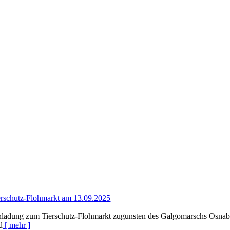
erschutz-Flohmarkt am 13.09.2025
nladung zum Tierschutz-Flohmarkt zugunsten des Galgomarschs Osnabrück
d
[ mehr ]