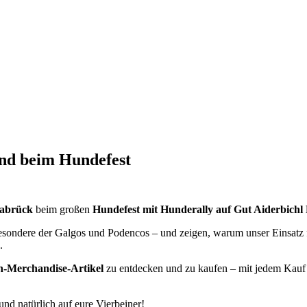
and beim Hundefest
nabrück
beim großen
Hundefest mit Hunderally auf Gut Aiderbichl
sondere der Galgos und Podencos – und zeigen, warum unser Einsatz für
.
-Merchandise-Artikel
zu entdecken und zu kaufen – mit jedem Kauf un
und natürlich auf eure Vierbeiner!