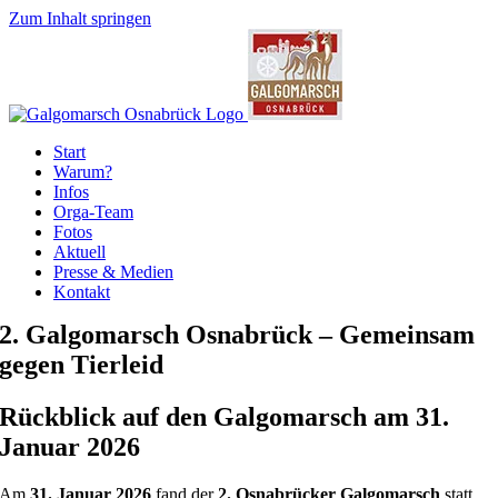
Zum Inhalt springen
Start
Warum?
Infos
Orga-Team
Fotos
Aktuell
Presse & Medien
Kontakt
2. Galgomarsch Osnabrück – Gemeinsam
gegen Tierleid
Rückblick auf den Galgomarsch am 31.
Januar 2026
Am
31. Januar 2026
fand der
2. Osnabrücker Galgomarsch
statt.