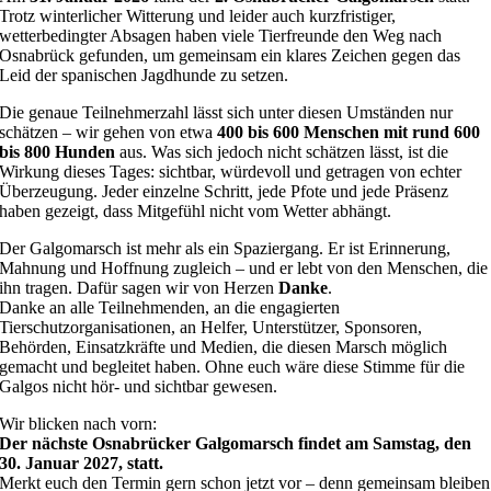
Trotz winterlicher Witterung und leider auch kurzfristiger,
wetterbedingter Absagen haben viele Tierfreunde den Weg nach
Osnabrück gefunden, um gemeinsam ein klares Zeichen gegen das
Leid der spanischen Jagdhunde zu setzen.
Die genaue Teilnehmerzahl lässt sich unter diesen Umständen nur
schätzen – wir gehen von etwa
400 bis 600 Menschen mit rund 600
bis 800 Hunden
aus. Was sich jedoch nicht schätzen lässt, ist die
Wirkung dieses Tages: sichtbar, würdevoll und getragen von echter
Überzeugung. Jeder einzelne Schritt, jede Pfote und jede Präsenz
haben gezeigt, dass Mitgefühl nicht vom Wetter abhängt.
Der Galgomarsch ist mehr als ein Spaziergang. Er ist Erinnerung,
Mahnung und Hoffnung zugleich – und er lebt von den Menschen, die
ihn tragen. Dafür sagen wir von Herzen
Danke
.
Danke an alle Teilnehmenden, an die engagierten
Tierschutzorganisationen, an Helfer, Unterstützer, Sponsoren,
Behörden, Einsatzkräfte und Medien, die diesen Marsch möglich
gemacht und begleitet haben. Ohne euch wäre diese Stimme für die
Galgos nicht hör- und sichtbar gewesen.
Wir blicken nach vorn:
Der nächste Osnabrücker Galgomarsch findet am Samstag, den
30. Januar 2027, statt.
Merkt euch den Termin gern schon jetzt vor – denn gemeinsam bleiben