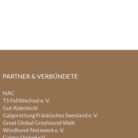
PARTNER & VERBÜNDETE
NAC
TS FellWechsel e. V.
Gut Aiderbichl
Galgorettung Fränkisches Seenland e. V.
Great Global Greyhound Walk
Windhund-Netzwerk e. V.
Galgos United e.V.